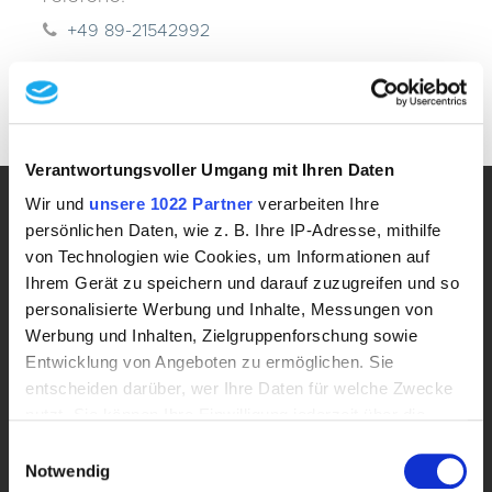
+49 89-21542992
info@mice-alps.com
Verantwortungsvoller Umgang mit Ihren Daten
Wir und
unsere 1022 Partner
verarbeiten Ihre
Contatti
persönlichen Daten, wie z. B. Ihre IP-Adresse, mithilfe
von Technologien wie Cookies, um Informationen auf
info@mice-alps.com
Ihrem Gerät zu speichern und darauf zuzugreifen und so
personalisierte Werbung und Inhalte, Messungen von
+49 89-21542992
Werbung und Inhalten, Zielgruppenforschung sowie
Entwicklung von Angeboten zu ermöglichen. Sie
Ulteriori informazioni
entscheiden darüber, wer Ihre Daten für welche Zwecke
nutzt. Sie können Ihre Einwilligung jederzeit über die
Chi siamo
Cookie-Erklärung oder durch Klicken auf das Privacy
Contatti
Einwilligungsauswahl
Trigger Symbol ändern oder widerrufen
Notwendig
Impronta