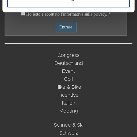
Informationen möglicherweise mit weiteren Daten
zusammen, die ihr ihnen bereitgestellt habt oder die ihr
Ho letto e accettato
l'informativa sulla privacy
. *
im Rahmen Ihrer Nutzung der Dienste gesammelt haben.
Congress
Deutschland
Event
Golf
Hike & Bike
Incentive
Italien
Meeting
Schnee & Ski
Schweiz