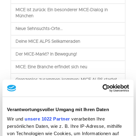
MICE ist zurück: Ein besonderer MICE-Dialog in
München
Neue Sehnsuchts-Orte...
Deine MICE ALPS Seilkameraden
Der MICE-Markt? In Bewegung!
MICE: Eine Branche erfindet sich neu
Grenzenlos zusammen-kommen: MICE ALPS startet
18.03.2023 10:48
Der MICE-ALPS-
Verantwortungsvoller Umgang mit Ihren Daten
Partner des
Wir und
unsere 1022 Partner
verarbeiten Ihre
Monats März:
persönlichen Daten, wie z. B. Ihre IP-Adresse, mithilfe
von Technologien wie Cookies, um Informationen auf