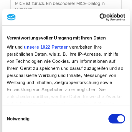
MICE ist zurück: Ein besonderer MICE-Dialog in
München
Neue Sehnsuchts-Orte...
Deine MICE ALPS Seilkameraden
Verantwortungsvoller Umgang mit Ihren Daten
Wir und
unsere 1022 Partner
verarbeiten Ihre
Der MICE-Markt? In Bewegung!
persönlichen Daten, wie z. B. Ihre IP-Adresse, mithilfe
MICE: Eine Branche erfindet sich neu
von Technologien wie Cookies, um Informationen auf
Ihrem Gerät zu speichern und darauf zuzugreifen und so
Grenzenlos zusammen-kommen: MICE ALPS startet
personalisierte Werbung und Inhalte, Messungen von
Werbung und Inhalten, Zielgruppenforschung sowie
26.04.2024 13:49
MICE Spieleabend
Entwicklung von Angeboten zu ermöglichen. Sie
entscheiden darüber, wer Ihre Daten für welche Zwecke
und THiNK TANK
nutzt. Sie können Ihre Einwilligung jederzeit über die
Cookie-Erklärung oder durch Klicken auf das Privacy
Einwilligungsauswahl
extended
Trigger Symbol ändern oder widerrufen
Notwendig
Wenn Sie es erlauben, würden wir auch gerne: