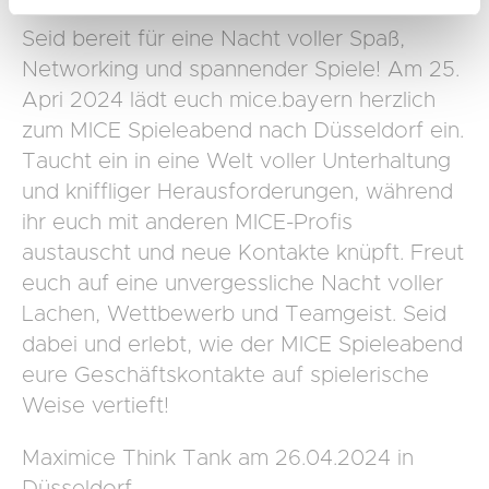
zusammen, die ihr ihnen bereitgestellt habt oder die ihr
Seid bereit für eine Nacht voller Spaß,
im Rahmen Ihrer Nutzung der Dienste gesammelt haben.
Networking und spannender Spiele! Am 25.
Apri 2024 lädt euch mice.bayern herzlich
zum MICE Spieleabend nach Düsseldorf ein.
Taucht ein in eine Welt voller Unterhaltung
und kniffliger Herausforderungen, während
ihr euch mit anderen MICE-Profis
austauscht und neue Kontakte knüpft. Freut
euch auf eine unvergessliche Nacht voller
Lachen, Wettbewerb und Teamgeist. Seid
dabei und erlebt, wie der MICE Spieleabend
eure Geschäftskontakte auf spielerische
Weise vertieft!
Maximice Think Tank am 26.04.2024 in